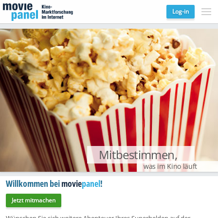
Log-in
Mitbestimmen,
was im Kino läuft
Willkommen bei
movie
panel
!
Jetzt mitmachen