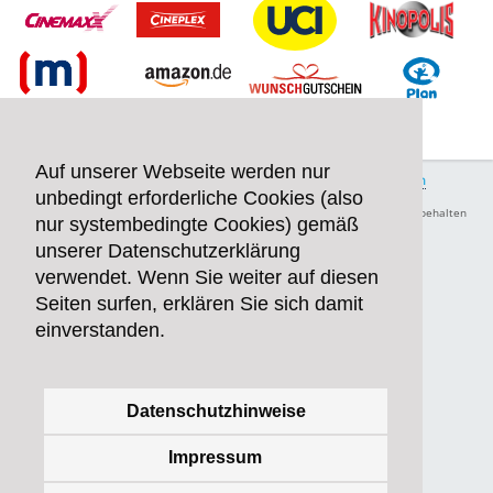
Auf unserer Webseite werden nur
Teilnahmeregeln
Datenschutz
Impressum
Teilnahme beenden
unbedingt erforderliche Cookies (also
FAQ
Kontakt
© 2026 Weischer.Cinema Operations GmbH. Alle Rechte vorbehalten
nur systembedingte Cookies) gemäß
unserer Datenschutzerklärung
verwendet. Wenn Sie weiter auf diesen
Seiten surfen, erklären Sie sich damit
einverstanden.
Datenschutzhinweise
Impressum